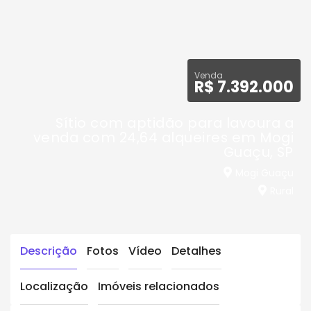
Venda
R$ 7.392.000
Sítio com aptidão para lavoura a
venda com 24,64 alqueires em Mogi
Guaçu, SP
Mogi Guaçu
Rural
Descrição
Fotos
Vídeo
Detalhes
Localização
Imóveis relacionados