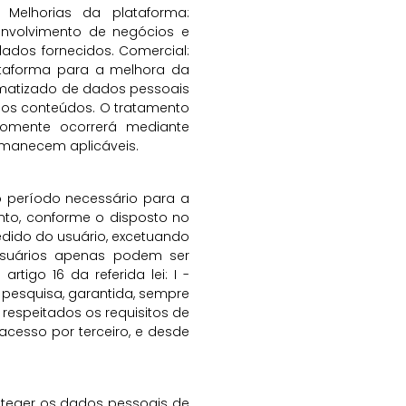
 Melhorias da plataforma:
envolvimento de negócios e
ados fornecidos. Comercial:
ataforma para a melhora da
tomatizado de dados pessoais
ados conteúdos. O tratamento
 somente ocorrerá mediante
rmanecem aplicáveis.
o período necessário para a
nto, conforme o disposto no
edido do usuário, excetuando
usuários apenas podem ser
tigo 16 da referida lei: I -
 pesquisa, garantida, sempre
 respeitados os requisitos de
acesso por terceiro, e desde
oteger os dados pessoais de