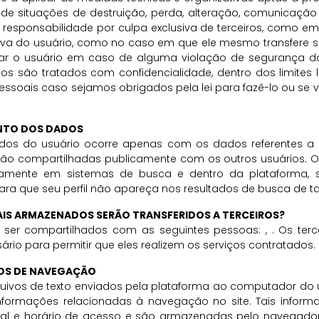
de situações de destruição, perda, alteração, comunicação 
 responsabilidade por culpa exclusiva de terceiros, como e
siva do usuário, como no caso em que ele mesmo transfere se
r o usuário em caso de alguma violação de segurança do
 são tratados com confidencialidade, dentro dos limites 
essoais caso sejamos obrigados pela lei para fazê-lo ou se 
NTO DOS DADOS
os do usuário ocorre apenas com os dados referentes a p
 são compartilhadas publicamente com os outros usuários. O
camente em sistemas de busca e dentro da plataforma, s
ara que seu perfil não apareça nos resultados de busca de ta
AIS ARMAZENADOS SERÃO TRANSFERIDOS A TERCEIROS?
er compartilhados com as seguintes pessoas: , . Os terc
io para permitir que eles realizem os serviços contratados.
DOS DE NAVEGAÇÃO
uivos de texto enviados pela plataforma ao computador do us
formações relacionadas à navegação no site. Tais inform
l e horário de acesso e são armazenadas pelo navegador d