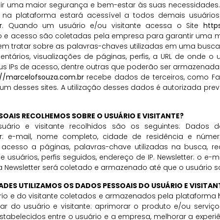
ntir uma maior segurança e bem-estar às suas necessidades.
il na plataforma estará acessível a todos demais usuários
r
. Quando um usuário e/ou visitante acessa o Site
http
o e acesso são coletadas pela empresa para garantir uma me
dem tratar sobre as palavras-chaves utilizadas em uma bus
tários, visualizações de páginas, perfis, a URL de onde o u
us IPs de acesso, dentre outras que poderão ser armazenadas 
://marcelofsouza.com.br
recebe dados de terceiros, como F
e um desses sites. A utilização desses dados é autorizada pre
SOAIS RECOLHEMOS SOBRE O USUÁRIO E VISITANTE?
ário e visitante recolhidos são os seguintes: Dados d
r
: e-mail, nome completo, cidade de residência e númer
acesso a páginas, palavras-chave utilizadas na busca, r
e usuários, perfis seguidos, endereço de IP. Newsletter: o e-m
a Newsletter será coletado e armazenado até que o usuário so
DADES UTILIZAMOS OS DADOS PESSOAIS DO USUÁRIO E VISITAN
io e do visitante coletados e armazenados pela plataforma
r do usuário e visitante: aprimorar o produto e/ou serviço ofe
abelecidos entre o usuário e a empresa, melhorar a experiê