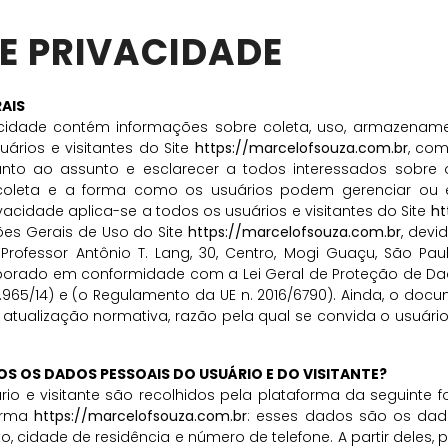
DE PRIVACIDADE
AIS
vacidade contém informações sobre coleta, uso, armazenam
ários e visitantes do Site
https://marcelofsouza.com.br
, com
anto ao assunto e esclarecer a todos interessados sobre
coleta e a forma como os usuários podem gerenciar ou e
ivacidade aplica-se a todos os usuários e visitantes do Site
ht
ões Gerais de Uso do Site
https://marcelofsouza.com.br
, devi
Professor Antônio T. Lang, 30, Centro, Mogi Guaçu, São Pa
orado em conformidade com a Lei Geral de Proteção de Dados
 12.965/14) e (o Regulamento da UE n. 2016/6790). Ainda, o do
atualização normativa, razão pela qual se convida o usuári
S OS DADOS PESSOAIS DO USUÁRIO E DO VISITANTE?
o e visitante são recolhidos pela plataforma da seguinte 
forma
https://marcelofsouza.com.br
: esses dados são os dado
 cidade de residência e número de telefone. A partir deles, p