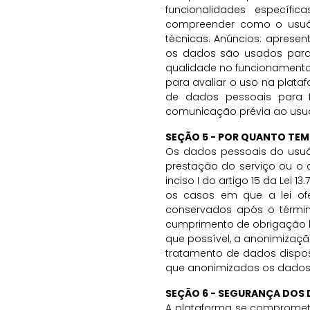
funcionalidades específi
compreender como o usuári
técnicas. Anúncios: aprese
os dados são usados para 
qualidade no funcionamento 
para avaliar o uso na plata
de dados pessoais para fi
comunicação prévia ao usuár
SEÇÃO 5 - POR QUANTO TE
Os dados pessoais do usuár
prestação do serviço ou o 
inciso I do artigo 15 da Le
os casos em que a lei of
conservados após o término 
cumprimento de obrigação le
que possível, a anonimização
tratamento de dados dispost
que anonimizados os dados
SEÇÃO 6 - SEGURANÇA DOS
A plataforma se compromete