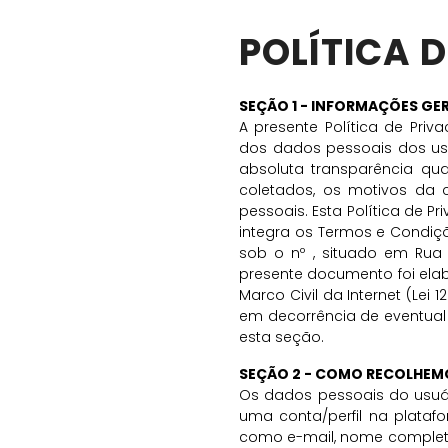
POLÍTICA 
SEÇÃO 1 - INFORMAÇÕES GER
A presente Política de Pri
dos dados pessoais dos usu
absoluta transparência qu
coletados, os motivos da 
pessoais. Esta Política de Pr
integra os Termos e Condiç
sob o nº , situado em Rua 
presente documento foi elab
Marco Civil da Internet (Lei
em decorrência de eventual 
esta seção.
SEÇÃO 2 - COMO RECOLHEMO
Os dados pessoais do usuári
uma conta/perfil na plata
como e-mail, nome completo,