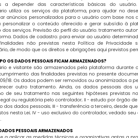
cas a depender das características básicas do usuário.
o utiliza os serviços da plataforma, para ajudar no des
ntar anúncios personalizados para o usuário com base nos d
personalizar o conteúdo oferecido e gerar subsídio à pl
dos serviços. Previsão do perfil do usuário: tratamento au
forma. Dados de cadastro: para enviar ao usuário determin
nalidades não previstas nesta Política de Privacidade
io, de modo que os direitos e obrigações aqui previstos pe
MPO OS DADOS PESSOAIS FICAM ARMAZENADOS?
io e visitante são armazenados pela plataforma durante 
cumprimento das finalidades previstas no presente docume
i 13.709/18. Os dados podem ser removidos ou anonimizados a p
erecer outro tratamento. Ainda, os dados pessoais dos 
de seu tratamento nas seguintes hipóteses previstas no ar
gal ou regulatória pelo controlador; II - estudo por órgão de
 dos dados pessoais; III - transferência a terceiro, desde que
os nesta Lei; IV - uso exclusivo do controlador, vedado seu 
.
 DADOS PESSOAIS ARMAZENADOS
 a aplicar as medidas técnicas e organizativas aptas a pr