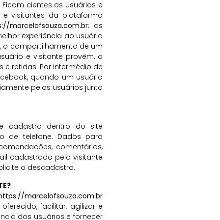
 Ficam cientes os usuários e
 e visitantes da plataforma
s://marcelofsouza.com.br
: as
lhor experiência ao usuário
ca, o compartilhamento de um
suário e visitante provêm, o
e retidas. Por intermédio de
acebook, quando um usuário
viamente pelos usuários junto
e cadastro dentro do site
o de telefone. Dados para
ecomendações, comentários,
ail cadastrado pelo visitante
licite o descadastro.
TE?
https://marcelofsouza.com.br
recido, facilitar, agilizar e
ncia dos usuários e fornecer