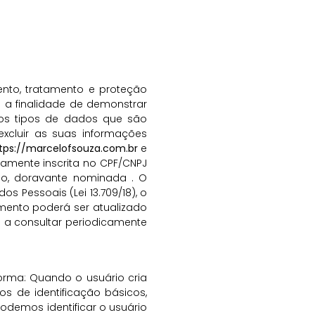
ento, tratamento e proteção
 a finalidade de demonstrar
 os tipos de dados que são
xcluir as suas informações
tps://marcelofsouza.com.br
e
damente inscrita no CPF/CNPJ
ulo, doravante nominada . O
 Pessoais (Lei 13.709/18), o
cumento poderá ser atualizado
o a consultar periodicamente
forma: Quando o usuário cria
s de identificação básicos,
odemos identificar o usuário