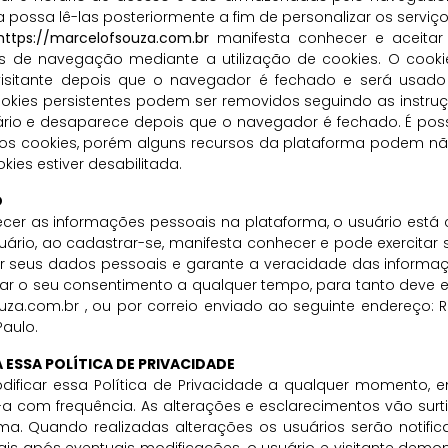
 possa lê-las posteriormente a fim de personalizar os serviç
https://marcelofsouza.com.br
manifesta conhecer e aceitar
s de navegação mediante a utilização de cookies. O cooki
 visitante depois que o navegador é fechado e será usado
ookies persistentes podem ser removidos seguindo as instru
rio e desaparece depois que o navegador é fechado. É possí
os cookies, porém alguns recursos da plataforma podem nã
ies estiver desabilitada.
O
ornecer as informações pessoais na plataforma, o usuário est
suário, ao cadastrar-se, manifesta conhecer e pode exercitar 
ar seus dados pessoais e garante a veracidade das informaçõ
tirar o seu consentimento a qualquer tempo, para tanto deve 
uza.com.br
, ou por correio enviado ao seguinte endereço: Ru
Paulo.
A ESSA POLÍTICA DE PRIVACIDADE
dificar essa Política de Privacidade a qualquer momento, 
se-a com frequência. As alterações e esclarecimentos vão surt
a. Quando realizadas alterações os usuários serão notificad