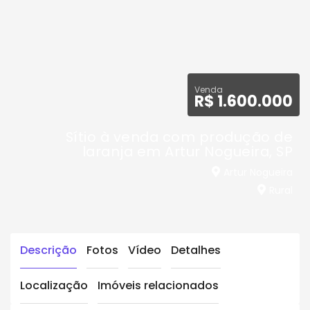
Venda
R$ 1.600.000
Sítio à venda com produção de
laranja em Artur Nogueira, SP
Artur Nogueira
Rural
Descrição
Fotos
Vídeo
Detalhes
Localização
Imóveis relacionados